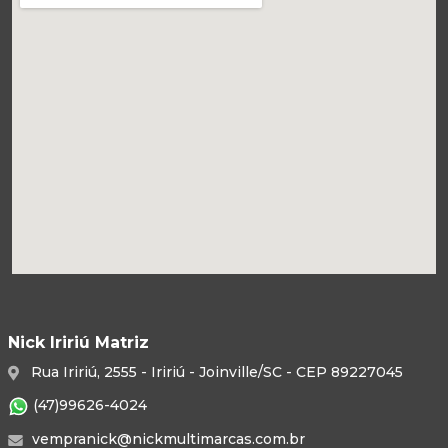
Nick Iririú Matriz
Rua Iririú, 2555 - Iririú - Joinville/SC - CEP 89227045
(47)99626-4024
vempranick@nickmultimarcas.com.br