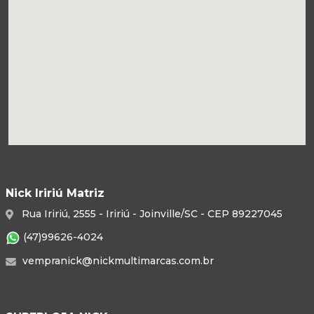
Nick Iririú Matriz
Rua Iririú, 2555 - Iririú - Joinville/SC - CEP 89227045
(47)99626-4024
vempranick@nickmultimarcas.com.br