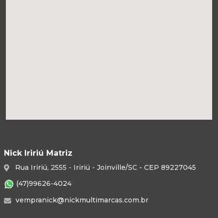
Nick Iririú Matriz
Rua Iririú, 2555 - Iririú - Joinville/SC - CEP 89227045
(47)99626-4024
vempranick@nickmultimarcas.com.br