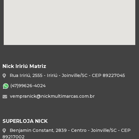
Nick Iririú Matriz
Rua Iririú, 2555 - Iririú - Joinville/SC - CEP 89227045
(47)99626-4024
vempranick@nickmultimarcas.com.br
SUPERLOJA NICK
Benjamin Constant, 2839 - Centro - Joinville/SC - CEP
89217002