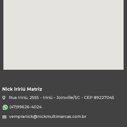
Nick Iririú Matriz
Rua Iririú, 2555 - Iririú - Joinville/SC - CEP 89227045
(47)99626-4024
vempranick@nickmultimarcas.com.br