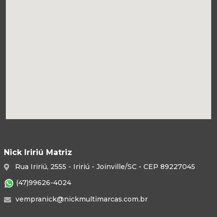
Nick Iririú Matriz
Rua Iririú, 2555 - Iririú - Joinville/SC - CEP 89227045
(47)99626-4024
vempranick@nickmultimarcas.com.br