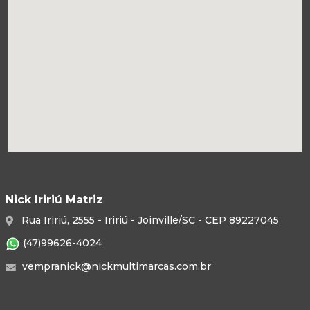
Nick Iririú Matriz
Rua Iririú, 2555 - Iririú - Joinville/SC - CEP 89227045
(47)99626-4024
vempranick@nickmultimarcas.com.br