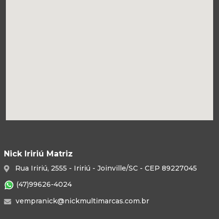
Nick Iririú Matriz
Rua Iririú, 2555 - Iririú - Joinville/SC - CEP 89227045
(47)99626-4024
vempranick@nickmultimarcas.com.br