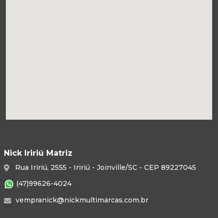
Nick Iririú Matriz
Rua Iririú, 2555 - Iririú - Joinville/SC - CEP 89227045
(47)99626-4024
vempranick@nickmultimarcas.com.br