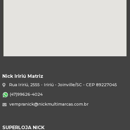
Nick Iririú Matriz
Rua Iririú, 2555 - Iririú - Joinville/SC - CEP 89227045
(47)99626-4024
vempranick@nickmultimarcas.com.br
SUPERLOJA NICK