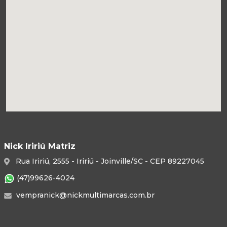
Nick Iririú Matriz
Rua Iririú, 2555 - Iririú - Joinville/SC - CEP 89227045
(47)99626-4024
vempranick@nickmultimarcas.com.br