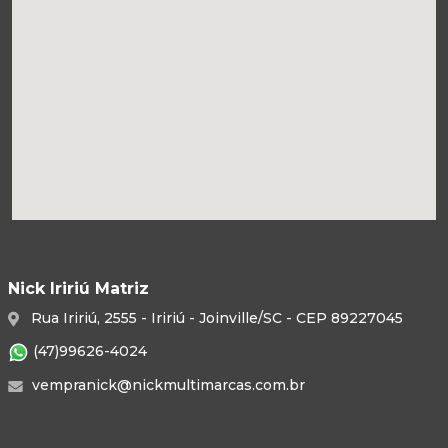
Nick Iririú Matriz
Rua Iririú, 2555 - Iririú - Joinville/SC - CEP 89227045
(47)99626-4024
vempranick@nickmultimarcas.com.br