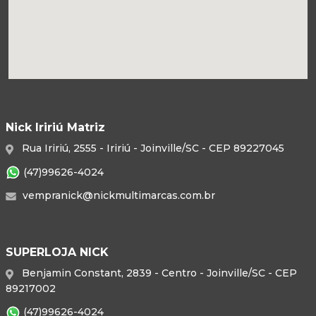
Nick Iririú Matriz
Rua Iririú, 2555 - Iririú - Joinville/SC - CEP 89227045
(47)99626-4024
vempranick@nickmultimarcas.com.br
SUPERLOJA NICK
Benjamin Constant, 2839 - Centro - Joinville/SC - CEP
89217002
(47)99626-4024