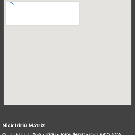
Nick Iririú Matriz
Rua Iririú, 2555 - Iririú - Joinville/SC - CEP 89227045