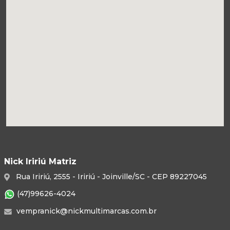
Nick Iririú Matriz
Rua Iririú, 2555 - Iririú - Joinville/SC - CEP 89227045
(47)99626-4024
vempranick@nickmultimarcas.com.br