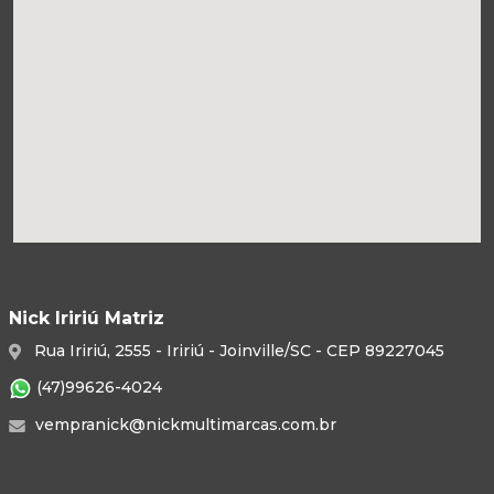
Nick Iririú Matriz
Rua Iririú, 2555 - Iririú - Joinville/SC - CEP 89227045
(47)99626-4024
vempranick@nickmultimarcas.com.br