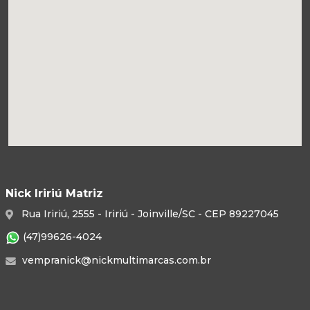
Nick Iririú Matriz
Rua Iririú, 2555 - Iririú - Joinville/SC - CEP 89227045
(47)99626-4024
vempranick@nickmultimarcas.com.br