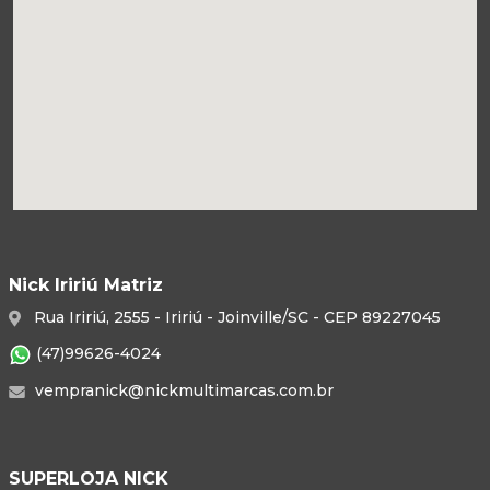
Nick Iririú Matriz
Rua Iririú, 2555 - Iririú - Joinville/SC - CEP 89227045
(47)99626-4024
vempranick@nickmultimarcas.com.br
SUPERLOJA NICK