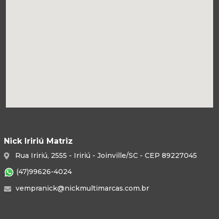
Nick Iririú Matriz
Rua Iririú, 2555 - Iririú - Joinville/SC - CEP 89227045
(47)99626-4024
vempranick@nickmultimarcas.com.br