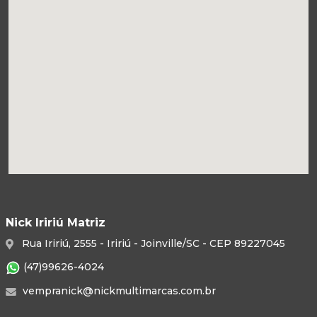
Nick Iririú Matriz
Rua Iririú, 2555 - Iririú - Joinville/SC - CEP 89227045
(47)99626-4024
vempranick@nickmultimarcas.com.br