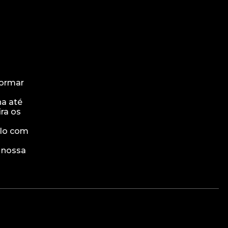
formar
ha até
ira os
ulo com
a nossa