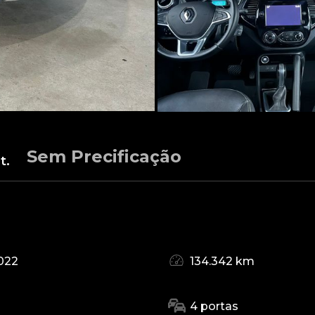
Sem Precificação
t.
022
134.342 km
4 portas