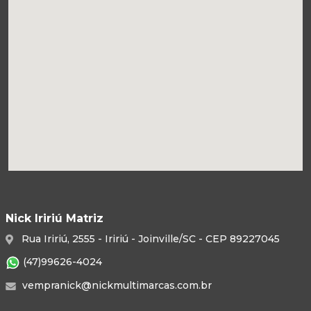
Nick Iririú Matriz
Rua Iririú, 2555 - Iririú - Joinville/SC - CEP 89227045
(47)99626-4024
vempranick@nickmultimarcas.com.br