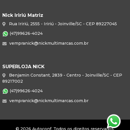
Nick Iririú Matriz
Rua Iririú, 2555 - Iririú - Joinville/SC - CEP 89227045
(47)99626-4024
vempranick@nickmultimarcas.com.br
SUPERLOJA NICK
Benjamin Constant, 2839 - Centro - Joinville/SC - CEP
89217002
(47)99626-4024
vempranick@nickmultimarcas.com.br
© 2026 Autoconf. Todos os direitos reservados.