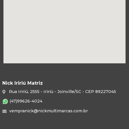
Nick Iririú Matriz
Rua Iririú, 2555 - Iririú - Joinville/SC - CEP 89227045
(47)99626-4024
vempranick@nickmultimarcas.com.br