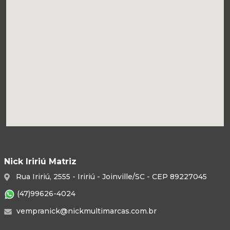
Nick Iririú Matriz
Rua Iririú, 2555 - Iririú - Joinville/SC - CEP 89227045
(47)99626-4024
vempranick@nickmultimarcas.com.br