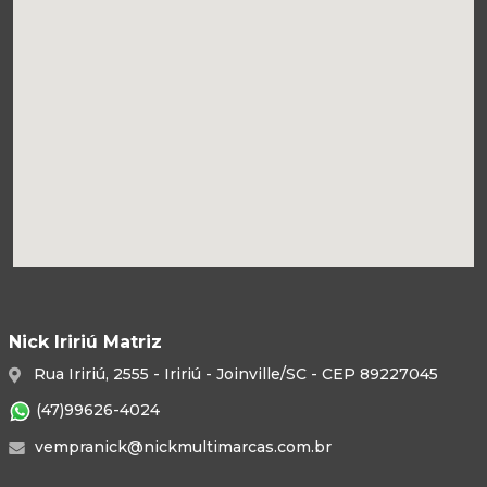
Nick Iririú Matriz
Rua Iririú, 2555 - Iririú - Joinville/SC - CEP 89227045
(47)99626-4024
vempranick@nickmultimarcas.com.br