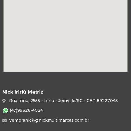
Nick Iririú Matriz
Rua Iririú, 2555 - Iririú - Joinville/SC - CEP 89227045
(47)99626-4024
vempranick@nickmultimarcas.com.br