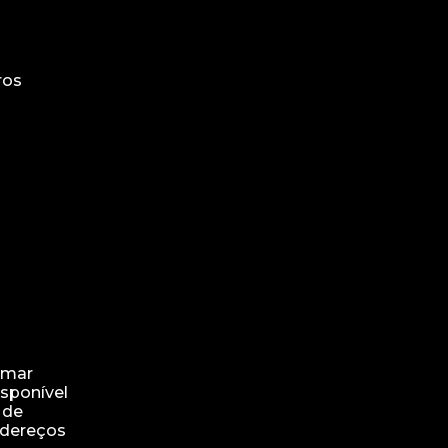
ros
rmar
isponível
 de
endereços