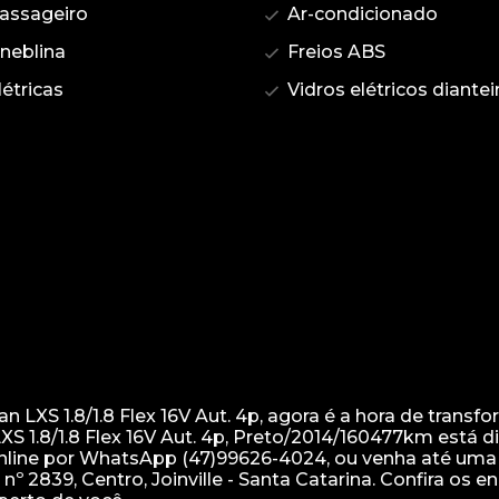
assageiro
Ar-condicionado
 neblina
Freios ABS
étricas
Vidros elétricos diantei
XS 1.8/1.8 Flex 16V Aut. 4p, agora é a hora de transfo
S 1.8/1.8 Flex 16V Aut. 4p, Preto/2014/160477km está d
 online por WhatsApp (47)99626-4024, ou venha até uma
nº 2839, Centro, Joinville - Santa Catarina. Confira os 