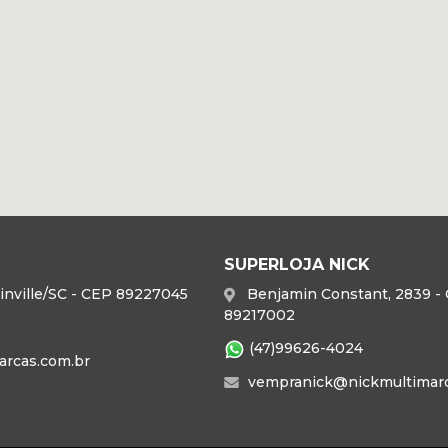
SUPERLOJA NICK
 Joinville/SC - CEP 89227045
Benjamin Constant, 2839 - C
89217002
(47)99626-4024
rcas.com.br
vempranick@nickmultimarc