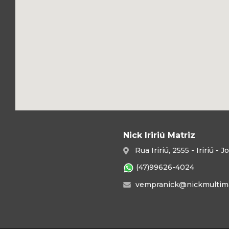
Nick Iririú Matriz
Rua Iririú, 2555 - Iririú -
(47)99626-4024
vempranick@nickmultima