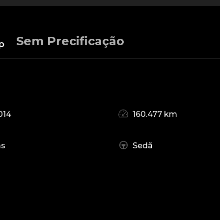
Sem Precificação
p
014
160.477 km
as
Sedã