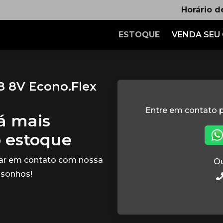
Horário d
ESTOQUE
VENDA SEU
8 8V Econo.Flex
Entre em contato p
tá mais
o estoque
rar em contato com nossa
Ou
 sonhos!