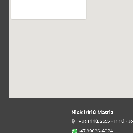
Nick Iririú Matriz
Rua Iririú, 2555 - Iririú -
(47)99626-4024