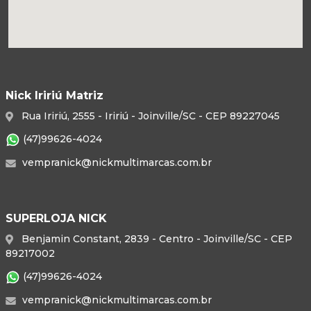
Nick Iririú Matriz
Rua Iririú, 2555 - Iririú - Joinville/SC - CEP 89227045
(47)99626-4024
vempranick@nickmultimarcas.com.br
SUPERLOJA NICK
Benjamin Constant, 2839 - Centro - Joinville/SC - CEP
89217002
(47)99626-4024
vempranick@nickmultimarcas.com.br