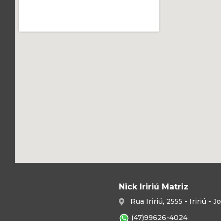
Nick Iririú Matriz
Rua Iririú, 2555 - Iririú -
(47)99626-4024