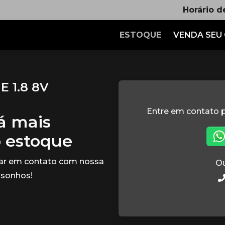
Horário d
ESTOQUE
VENDA SEU
 1.8 8V
Entre em contato p
tá mais
o estoque
rar em contato com nossa
Ou
 sonhos!