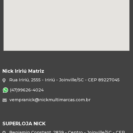
Nick Iririú Matriz
Rua Iririú, 2555 - Iririú - Joinville/SC - CEP 89227045
(47)99626-4024
vempranick@nickmultimarcas.com.br
SUPERLOJA NICK
Benjamin Constant, 2839 - Centro - Joinville/SC - CEP