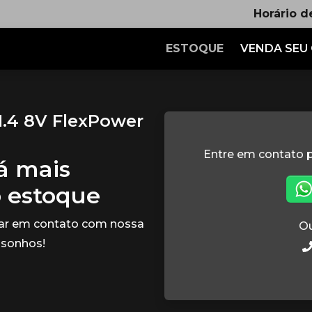
Horário d
ESTOQUE
VENDA SEU
1.4 8V FlexPower
Entre em contato p
tá mais
o estoque
rar em contato com nossa
Ou
 sonhos!