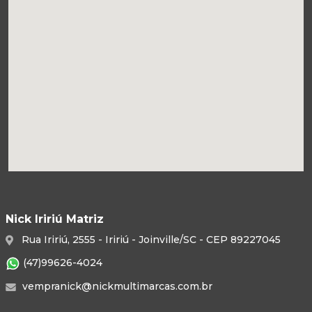
Nick Iririú Matriz
Rua Iririú, 2555 - Iririú - Joinville/SC - CEP 89227045
(47)99626-4024
vempranick@nickmultimarcas.com.br