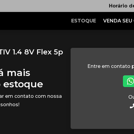
Horário d
ESTOQUE
VENDA SEU
V 1.4 8V Flex 5p
Entre em contato p
tá mais
o estoque
rar em contato com nossa
Ou
 sonhos!