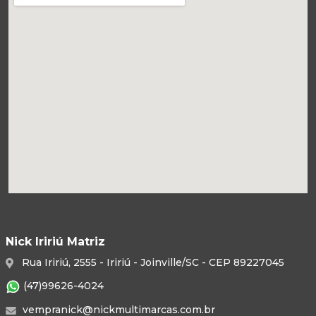
Nick Iririú Matriz
Rua Iririú, 2555 - Iririú - Joinville/SC - CEP 89227045
(47)99626-4024
vempranick@nickmultimarcas.com.br