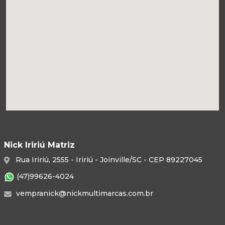
Nick Iririú Matriz
Rua Iririú, 2555 - Iririú - Joinville/SC - CEP 89227045
(47)99626-4024
vempranick@nickmultimarcas.com.br