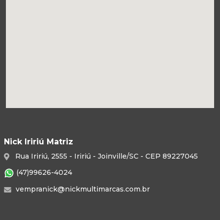
Nick Iririú Matriz
Rua Iririú, 2555 - Iririú - Joinville/SC - CEP 89227045
(47)99626-4024
vempranick@nickmultimarcas.com.br