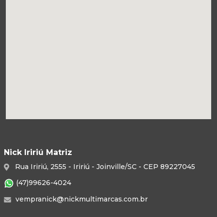
Nick Iririú Matriz
Rua Iririú, 2555 - Iririú - Joinville/SC - CEP 89227045
(47)99626-4024
vempranick@nickmultimarcas.com.br