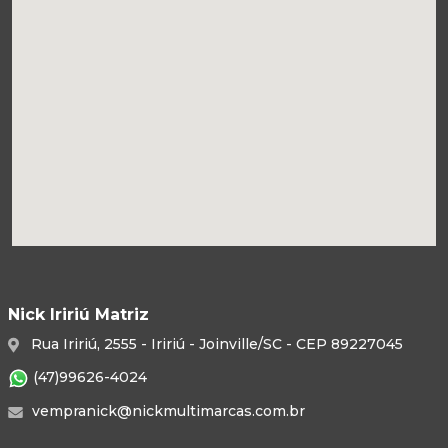
Nick Iririú Matriz
Rua Iririú, 2555 - Iririú - Joinville/SC - CEP 89227045
(47)99626-4024
vempranick@nickmultimarcas.com.br