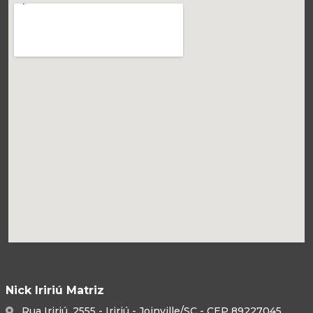
Nick Iririú Matriz
Rua Iririú, 2555 - Iririú - Joinville/SC - CEP 89227045