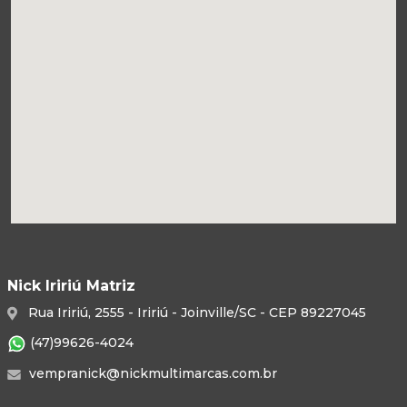
Nick Iririú Matriz
Rua Iririú, 2555 - Iririú - Joinville/SC - CEP 89227045
(47)99626-4024
vempranick@nickmultimarcas.com.br